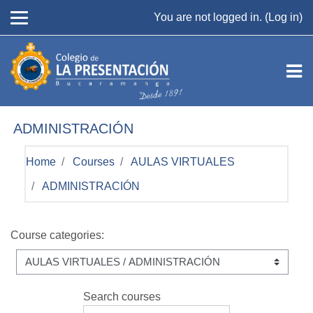
Skip to main content
You are not logged in. (
Log in
)
ADMINISTRACIÓN
Home
Courses
AULAS VIRTUALES
ADMINISTRACIÓN
Course categories:
Search courses