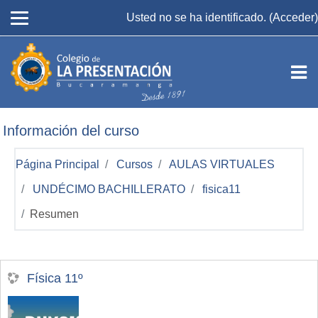
Salta al contenido principal
Usted no se ha identificado. (
Acceder
)
Información del curso
Página Principal
Cursos
AULAS VIRTUALES
UNDÉCIMO BACHILLERATO
fisica11
Resumen
Física 11º