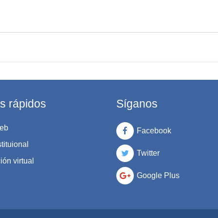
s rápidos
Síganos
eb
Facebook
tituional
Twitter
ón virtual
Google Plus