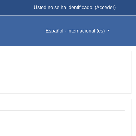
Usted no se ha identificado. (
Acceder
)
Español - Internacional ‎(es)‎