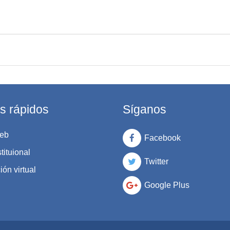
s rápidos
Síganos
eb
Facebook
tituional
Twitter
ón virtual
Google Plus