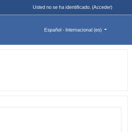
Usted no se ha identificado. (
Acceder
)
Español - Internacional ‎(es)‎