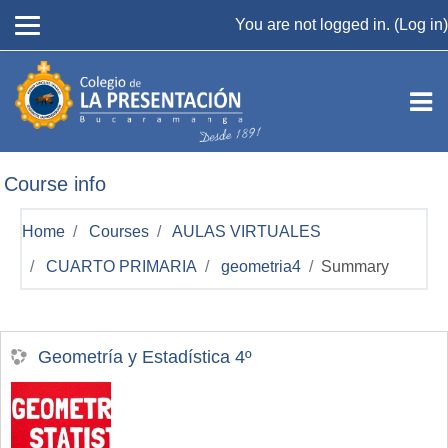
Skip to main content
You are not logged in. (
Log in
)
Course info
Home
Courses
AULAS VIRTUALES
CUARTO PRIMARIA
geometria4
Summary
Geometría y Estadística 4º