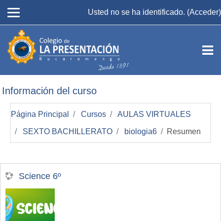
Salta al contenido principal
Usted no se ha identificado. (
Acceder
)
Información del curso
Página Principal
Cursos
AULAS VIRTUALES
SEXTO BACHILLERATO
biologia6
Resumen
Science 6º