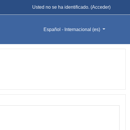
Usted no se ha identificado. (
Acceder
)
Español - Internacional ‎(es)‎