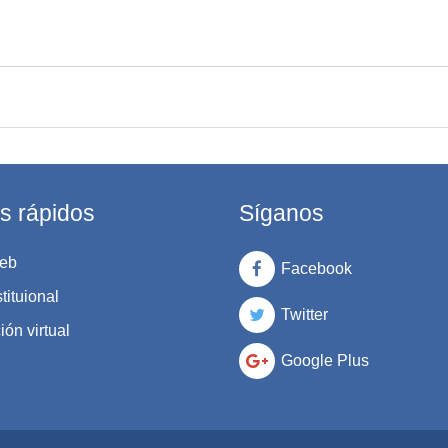
s rápidos
Síganos
eb
Facebook
tituional
Twitter
ón virtual
Google Plus