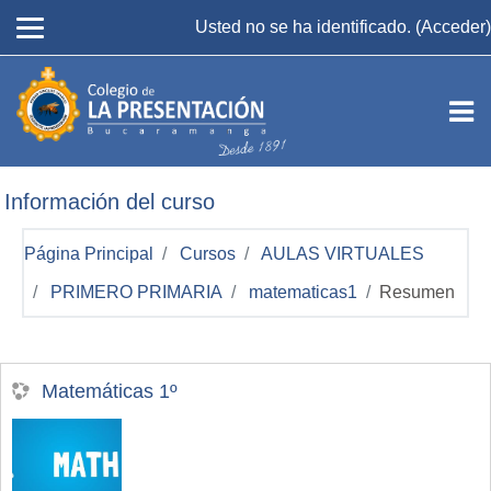
Salta al contenido principal
Usted no se ha identificado. (
Acceder
)
Información del curso
Página Principal
Cursos
AULAS VIRTUALES
PRIMERO PRIMARIA
matematicas1
Resumen
Matemáticas 1º