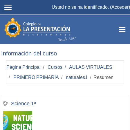
Salta al contenido principal
Usted no se ha identificado. (
Acceder
)
Información del curso
Página Principal
Cursos
AULAS VIRTUALES
PRIMERO PRIMARIA
naturales1
Resumen
Science 1º