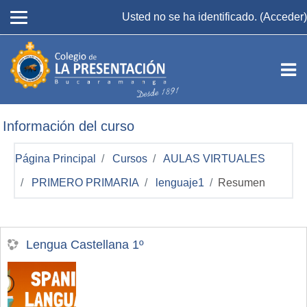
Salta al contenido principal
Usted no se ha identificado. (
Acceder
)
Información del curso
Página Principal
Cursos
AULAS VIRTUALES
PRIMERO PRIMARIA
lenguaje1
Resumen
Lengua Castellana 1º