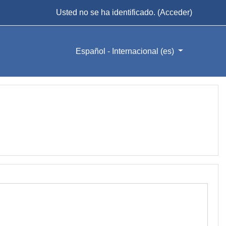
Usted no se ha identificado. (
Acceder
)
Español - Internacional ‎(es)‎