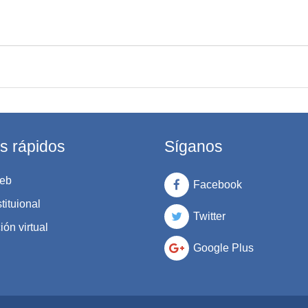
s rápidos
Síganos
eb
Facebook
tituional
Twitter
ón virtual
Google Plus