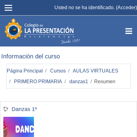
Salta al contenido principal
Usted no se ha identificado. (
Acceder
)
Información del curso
Página Principal
Cursos
AULAS VIRTUALES
PRIMERO PRIMARIA
danzas1
Resumen
Danzas 1º