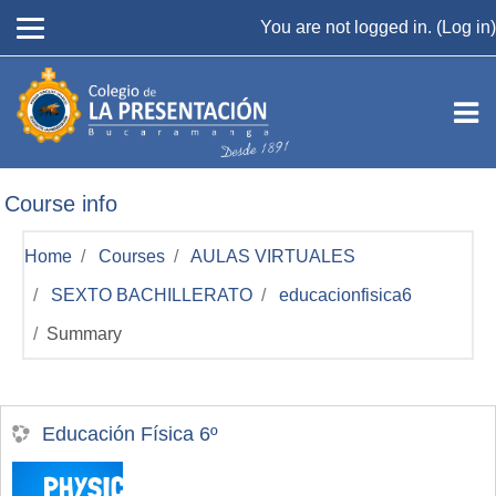
Skip to main content
You are not logged in. (
Log in
)
Course info
Home
Courses
AULAS VIRTUALES
SEXTO BACHILLERATO
educacionfisica6
Summary
Educación Física 6º