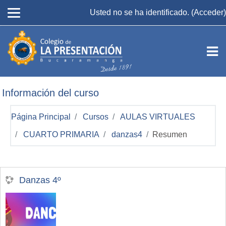
Salta al contenido principal
Usted no se ha identificado. (
Acceder
)
Información del curso
Página Principal
Cursos
AULAS VIRTUALES
CUARTO PRIMARIA
danzas4
Resumen
Danzas 4º