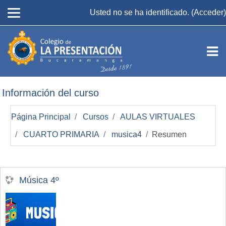
Salta al contenido principal
Usted no se ha identificado. (
Acceder
)
Información del curso
Página Principal
Cursos
AULAS VIRTUALES
CUARTO PRIMARIA
musica4
Resumen
Música 4º