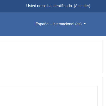
Usted no se ha identificado. (
Acceder
)
Español - Internacional ‎(es)‎