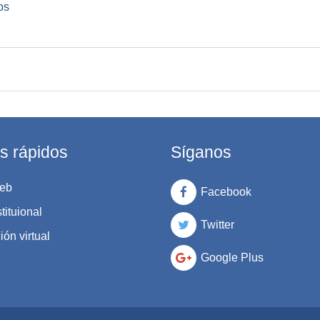
os
s rápidos
Síganos
eb
Facebook
tituional
Twitter
ón virtual
Google Plus