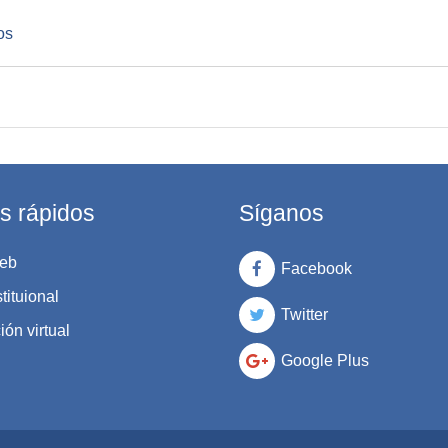
os
s rápidos
Síganos
eb
Facebook
tituional
Twitter
ón virtual
Google Plus