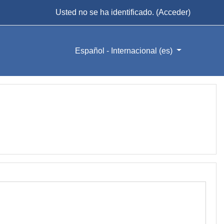
Usted no se ha identificado. (
Acceder
)
Español - Internacional ‎(es)‎