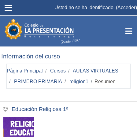
Salta al contenido principal
Usted no se ha identificado. (
Acceder
)
Información del curso
Página Principal
Cursos
AULAS VIRTUALES
PRIMERO PRIMARIA
religion1
Resumen
Educación Religiosa 1º