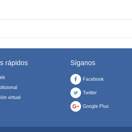
s rápidos
Síganos
eb
Facebook
tituional
Twitter
ón virtual
Google Plus