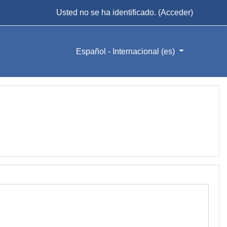
Usted no se ha identificado. (
Acceder
)
Español - Internacional ‎(es)‎