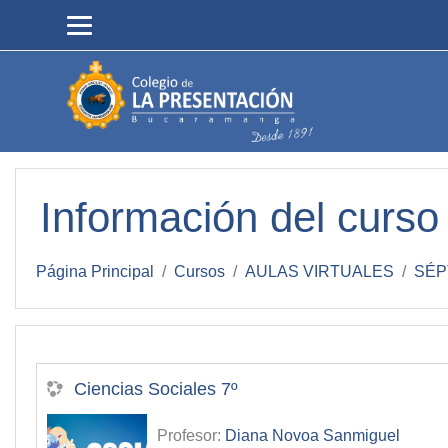
Salta al contenido principal
Información del curso
Página Principal
Cursos
AULAS VIRTUALES
SÉP
Ciencias Sociales 7º
Profesor:
Diana Novoa Sanmiguel