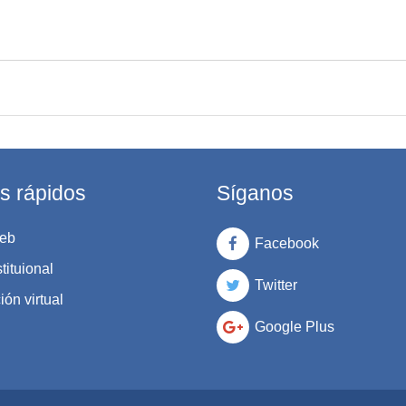
s rápidos
Síganos
eb
Facebook
tituional
Twitter
ón virtual
Google Plus