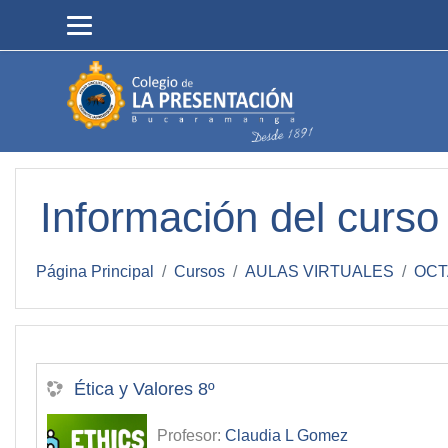
Salta al contenido principal
Información del curso
Página Principal
Cursos
AULAS VIRTUALES
OCT
Ética y Valores 8º
Profesor:
Claudia L Gomez