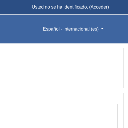
Usted no se ha identificado. (
Acceder
)
Español - Internacional ‎(es)‎