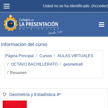
Salta al contenido principal
Usted no se ha identificado. (
Acceder
)
Información del curso
Página Principal
Cursos
AULAS VIRTUALES
OCTAVO BACHILLERATO
geometria8
Resumen
Geometría y Estadística 8º