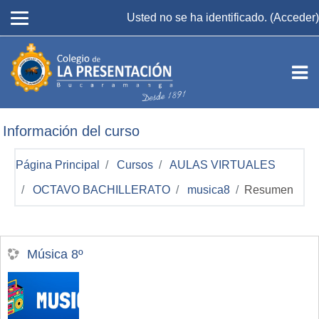
Salta al contenido principal
Usted no se ha identificado. (
Acceder
)
Información del curso
Página Principal
Cursos
AULAS VIRTUALES
OCTAVO BACHILLERATO
musica8
Resumen
Música 8º