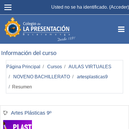
Salta al contenido principal
Usted no se ha identificado. (
Acceder
)
Información del curso
Página Principal
Cursos
AULAS VIRTUALES
NOVENO BACHILLERATO
artesplasticas9
Resumen
Artes Plásticas 9º