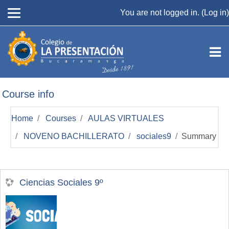
Skip to main content
You are not logged in. (
Log in
)
Course info
Home
Courses
AULAS VIRTUALES
NOVENO BACHILLERATO
sociales9
Summary
Ciencias Sociales 9º