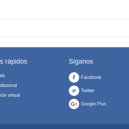
s rápidos
Síganos
eb
Facebook
tituional
Twitter
ón virtual
Google Plus