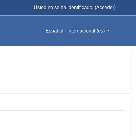
Usted no se ha identificado. (
Acceder
)
Español - Internacional ‎(es)‎