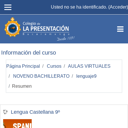
Salta al contenido principal
Usted no se ha identificado. (
Acceder
)
Información del curso
Página Principal
Cursos
AULAS VIRTUALES
NOVENO BACHILLERATO
lenguaje9
Resumen
Lengua Castellana 9º