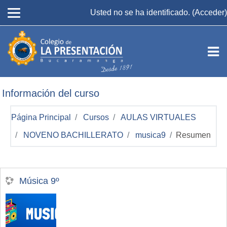
Salta al contenido principal
Usted no se ha identificado. (
Acceder
)
Información del curso
Página Principal
Cursos
AULAS VIRTUALES
NOVENO BACHILLERATO
musica9
Resumen
Música 9º