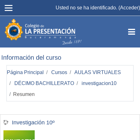
Salta al contenido principal
Usted no se ha identificado. (
Acceder
)
Información del curso
Página Principal
Cursos
AULAS VIRTUALES
DÉCIMO BACHILLERATO
investigacion10
Resumen
Investigación 10º