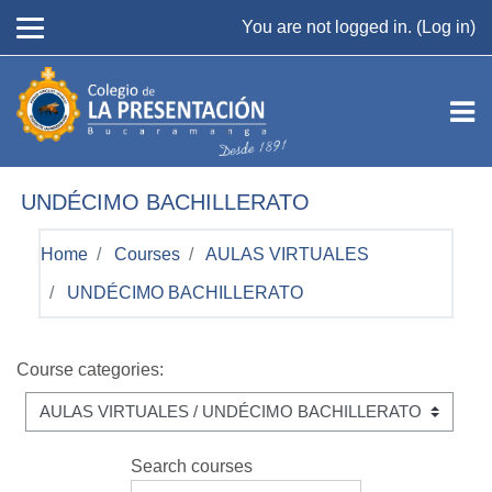
Skip to main content
You are not logged in. (
Log in
)
UNDÉCIMO BACHILLERATO
Home
Courses
AULAS VIRTUALES
UNDÉCIMO BACHILLERATO
Course categories:
Search courses