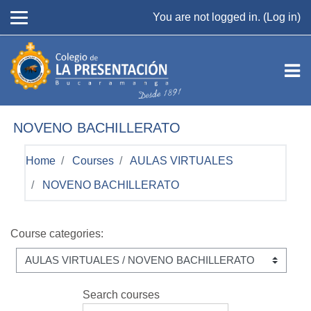
Skip to main content
You are not logged in. (
Log in
)
NOVENO BACHILLERATO
Home
Courses
AULAS VIRTUALES
NOVENO BACHILLERATO
Course categories:
Search courses