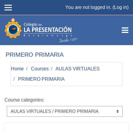
Skip to main content
You are not logged in. (
Log in
)
PRIMERO PRIMARIA
Home
Courses
AULAS VIRTUALES
PRIMERO PRIMARIA
Course categories: